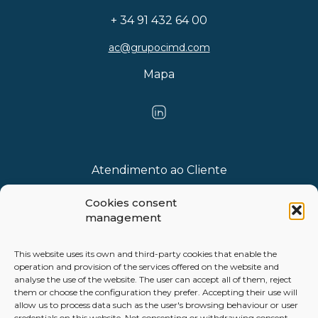
+ 34 91 432 64 00
ac@grupocimd.com
Mapa
Atendimento ao Cliente
Cookies consent
Whistleblowing Channel
management
This website uses its own and third-party cookies that enable the
operation and provision of the services offered on the website and
analyse the use of the website. The user can accept all of them, reject
them or choose the configuration they prefer. Accepting their use will
Política de privacidade
allow us to process data such as the user's browsing behaviour or user
credentials on this website. Not consenting or withdrawing consent