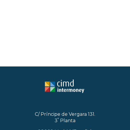
C/ Príncipe de Vergara 131.
ª
3
Planta